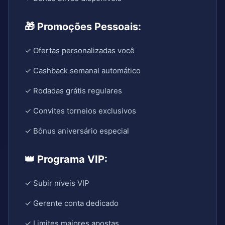
🎁 Promoções Pessoais:
✓ Ofertas personalizadas você
✓ Cashback semanal automático
✓ Rodadas grátis regulares
✓ Convites torneios exclusivos
✓ Bônus aniversário especial
👑 Programa VIP:
✓ Subir níveis VIP
✓ Gerente conta dedicado
✓ Limites maiores apostas