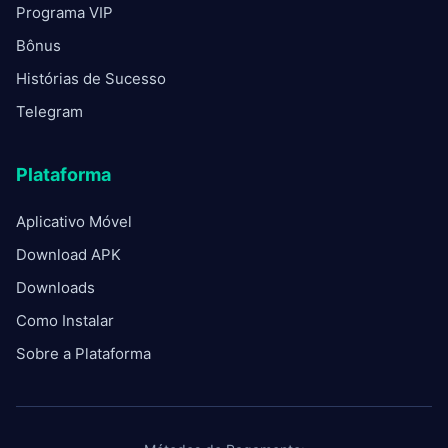
Programa VIP
Bônus
Histórias de Sucesso
Telegram
Plataforma
Aplicativo Móvel
Download APK
Downloads
Como Instalar
Sobre a Plataforma