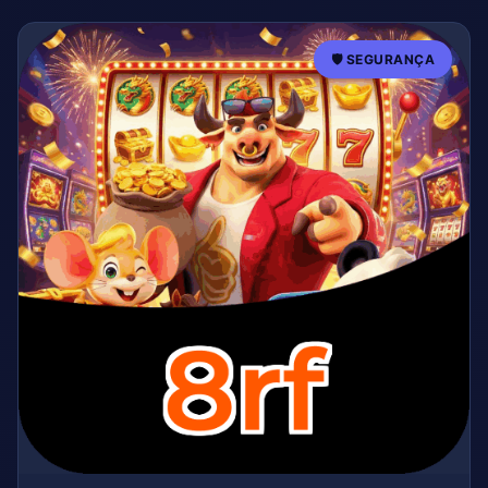
🛡️ SEGURANÇA