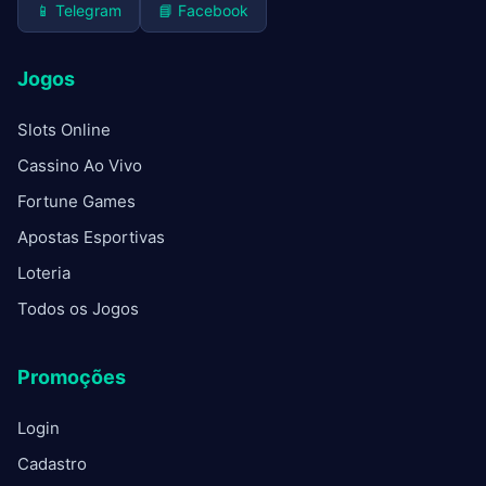
📱 Telegram
📘 Facebook
Jogos
Slots Online
Cassino Ao Vivo
Fortune Games
Apostas Esportivas
Loteria
Todos os Jogos
Promoções
Login
Cadastro