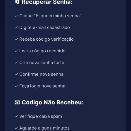
🔄 Recuperar Senha:
✓ Clique "Esqueci minha senha"
✓ Digite e-mail cadastrado
✓ Receba código verificação
✓ Insira código recebido
✓ Crie nova senha forte
✓ Confirme nova senha
✓ Faça login nova senha
📧 Código Não Recebeu:
✓ Verifique caixa spam
✓ Aguarde alguns minutos