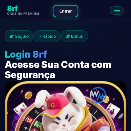
8rf
Entrar
CASSINO PREMIUM
🔐 Seguro
⚡ Rápido
🎁 Bônus
Login 8rf
Acesse Sua Conta com
Segurança