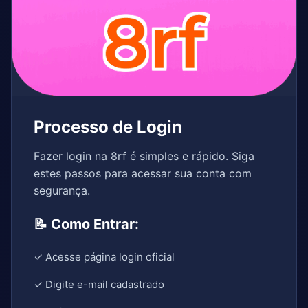
Processo de Login
Fazer login na 8rf é simples e rápido. Siga
estes passos para acessar sua conta com
segurança.
📝 Como Entrar:
✓ Acesse página login oficial
✓ Digite e-mail cadastrado