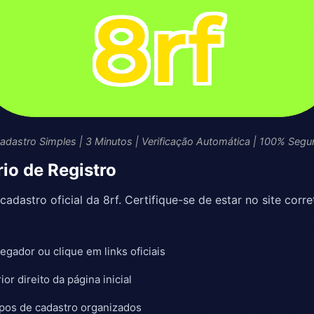
adastro Simples | 3 Minutos | Verificação Automática | 100% Segu
io de Registro
adastro oficial da 8rf. Certifique-se de estar no site corr
egador ou clique em links oficiais
or direito da página inicial
os de cadastro organizados