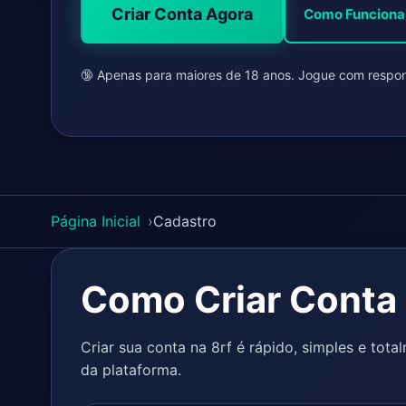
Criar Conta Agora
Como Funciona
🔞 Apenas para maiores de 18 anos. Jogue com respon
Página Inicial
Cadastro
Como Criar Conta 
Criar sua conta na 8rf é rápido, simples e to
da plataforma.