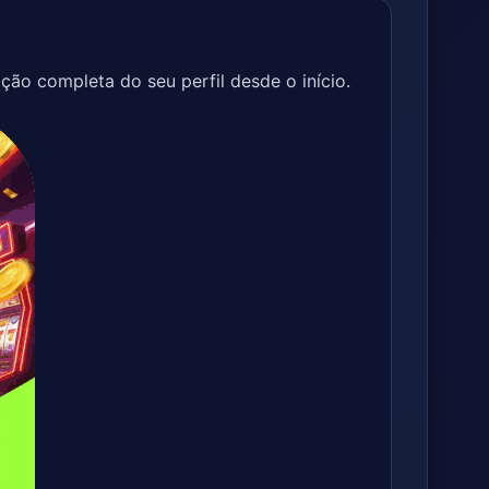
ção completa do seu perfil desde o início.