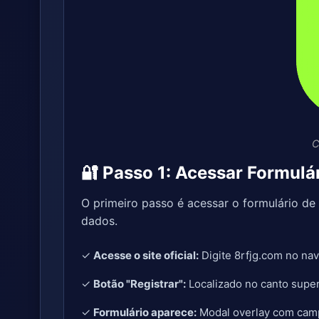
C
🔐 Passo 1: Acessar Formulár
O primeiro passo é acessar o formulário de c
dados.
✓
Acesse o site oficial:
Digite 8rfjg.com no nav
✓
Botão "Registrar":
Localizado no canto superi
✓
Formulário aparece:
Modal overlay com camp