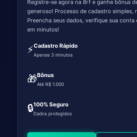
Registre-se agora na 8rf e ganhe bônus d
generoso! Processo de cadastro simples, r
Preencha seus dados, verifique sua conta
em minutos!
Cadastro Rápido
⚡
Apenas 3 minutos
Bônus
🎁
Até R$ 1.000
100% Seguro
🔒
Dados protegidos