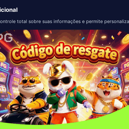
icional
ontrole total sobre suas informações e permite personaliza