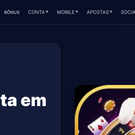
CONTA
MOBILE
APOSTAS
SOCI
BÔNUS
▼
▼
▼
nta em